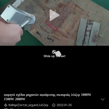
ΞΕΝΆΓΗΣΗ
ΣΤΟ
ΕΡΓΟΣΤΆΣΙΟ
ΕΛΕΓΧΟΣ
ΠΟΙΌΤΗΤΑΣ
ΕΠΙΚΟΙΝΩΝΉΣΤΕ
ΜΑΖΊ
ΜΑΣ
ΖΗΤΉΣΤΕ
φορητό σχέδιο μηχανών αφαίρεσης σκουριάς λέιζερ 1000W
ΜΙΑ
1500W 2000W
Καθαρίζοντας μηχανή λέιζερ
2022-01-25
ΠΡΟΣΦΟΡΆ