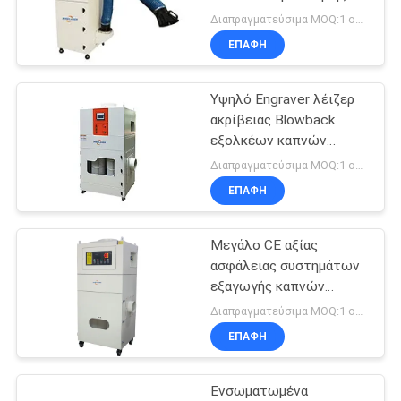
λέιζερ εξουσιοδότηση 1
Διαπραγματεύσιμα MOQ:1 ομάδα
έτους
ΕΠΑΦΉ
РУССКИЙ
160
САЙТ
Φορητή μηχανή
Υψηλό Engraver λέιζερ
ακρίβειας Blowback
συγκόλλησης
SITEMAP
εξολκέων καπνών
ευφυές σύστημα
λέιζερ
Διαπραγματεύσιμα MOQ:1 ομάδα
ελέγχου
ΕΠΑΦΉ
PRIVACY
POLICY
Μεγάλο CE αξίας
221
ασφάλειας συστημάτων
Fiber Laser Σήμανση
εξαγωγής καπνών
λέιζερ όγκου αέρα
Διαπραγματεύσιμα MOQ:1 ομάδα
Machine
πιστοποιημένο
ΕΠΑΦΉ
Ενσωματωμένα