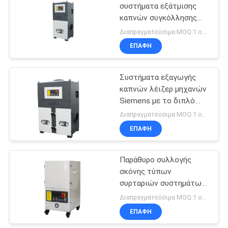
συστήματα εξάτμισης
καπνών συγκόλλησης
42
γραφείου, εξολκέας
Διαπραγματεύσιμα MOQ:1 ομάδα
καπνών κοπτών λέιζερ
Υπεριώδους λέιζερ
ΕΠΑΦΉ
Σήμανση Machine
Συστήματα εξαγωγής
καπνών λέιζερ μηχανών
Siemens με το διπλό
συλλέγοντας κιβώτιο
Διαπραγματεύσιμα MOQ:1 ομάδα
σκόνης
ΕΠΑΦΉ
21
Μηχανή
Παράθυρο συλλογής
σκόνης τύπων
συγκόλλησης
συρταριών συστημάτων
λέιζερ
εξαγωγής καπνών
Διαπραγματεύσιμα MOQ:1 ομάδα
λέιζερ προστασίας
ΕΠΑΦΉ
υπερφόρτωσης