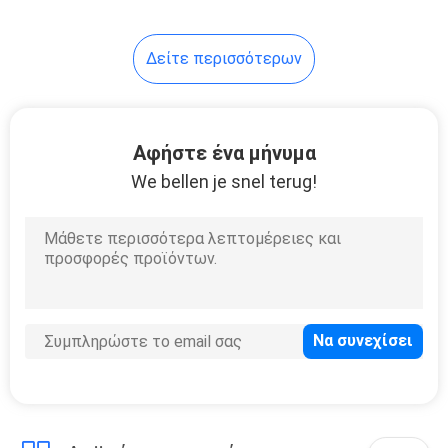
17
Δείτε περισσότερων
Τέμνουσα μηχανή
λέιζερ ινών
ακρίβειας
Αφήστε ένα μήνυμα
We bellen je snel terug!
146
Μηχανή
συγκόλλησης
λέιζερ κοσμήματος