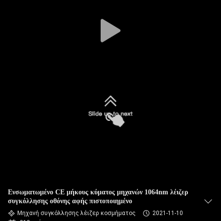
ΞΕΝΆΓΗΣΗ
ΣΤΟ
ΕΡΓΟΣΤΆΣΙΟ
ΕΛΕΓΧΟΣ
ΠΟΙΌΤΗΤΑΣ
ΕΠΙΚΟΙΝΩΝΉΣΤΕ
ΜΑΖΊ
ΜΑΣ
ΖΗΤΉΣΤΕ
Ενσωματωμένο CE μήκους κύματος μηχανών 1064nm λέιζερ
ΜΙΑ
συγκόλλησης οθόνης αφής πιστοποιημένο
Μηχανή συγκόλλησης λέιζερ κοσμήματος
2021-11-10
ΠΡΟΣΦΟΡΆ