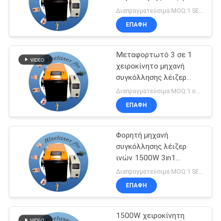
ινών με διάμετρο
Διαπραγματεύσιμα MOQ:1 SET
εστιακού σημείου 0,5
ΕΠΑΦΉ
РУССКИЙ
mm
САЙТ
Μεταφορτωτό 3 σε 1
χειροκίνητο μηχανή
SITEMAP
συγκόλλησης λέιζερ
ινών 1.5KW 2KW 3KW
Διαπραγματεύσιμα MOQ:1 σύνολο
ψύξη νερού για
ΕΠΑΦΉ
PRIVACY
συγκόλληση μετάλλου
POLICY
Φορητή μηχανή
συγκόλλησης λέιζερ
ινών 1500W 3in1
2000W/3000W Μέρη
Διαπραγματεύσιμα MOQ:1 SET
εξοπλισμού λέιζερ
ΕΠΑΦΉ
1500W χειροκίνητη