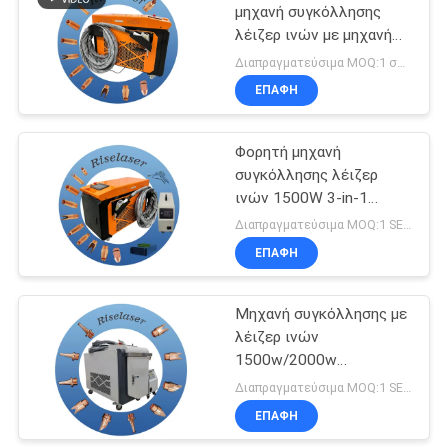
μηχανή συγκόλλησης
λέιζερ ινών με μηχανή
καθαρισμού και κοπής
Διαπραγματεύσιμα MOQ:1 σύνολο
λέιζερ 3000W 3 σε 1
ΕΠΑΦΉ
Φορητή μηχανή
συγκόλλησης λέιζερ
ινών 1500W 3-in-1
2000W/3000W για
Διαπραγματεύσιμα MOQ:1 SET
εργοστάσια παραγωγής
ΕΠΑΦΉ
Μηχανή συγκόλλησης με
λέιζερ ινών
1500w/2000w
χειροκίνητη για μικρές
Διαπραγματεύσιμα MOQ:1 SET
και λεπτές εργασίες
ΕΠΑΦΉ
συγκόλλησης