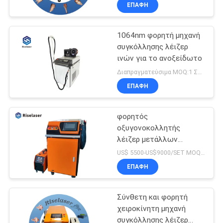
ΞΕΝΆΓΗΣΗ
ΕΠΑΦΉ
ΣΤΟ
1064nm φορητή μηχανή
ΕΡΓΟΣΤΆΣΙΟ
συγκόλλησης λέιζερ
ινών για το ανοξείδωτο
ΕΛΕΓΧΟΣ
Διαπραγματεύσιμα MOQ:1 ΣΥΝΟΛΟ
ΠΟΙΌΤΗΤΑΣ
ΕΠΑΦΉ
φορητός
ΕΠΙΚΟΙΝΩΝΉΣΤΕ
οξυγονοκολλητής
ΜΑΖΊ
λέιζερ μετάλλων
μηχανών συγκόλλησης
ΜΑΣ
US$ 5500-US$9000/SET MOQ:1 ΣΥΝΟΛΟ
λέιζερ ινών 1500W
ΕΠΑΦΉ
2000W
ΖΗΤΉΣΤΕ
Σύνθετη και φορητή
ΜΙΑ
χειροκίνητη μηχανή
ΠΡΟΣΦΟΡΆ
συγκόλλησης λέιζερ