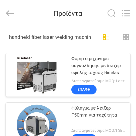
2026
Riselaser
Technology
Προϊόντα
Co.,
Ltd.
All
Rights
ΣΠΊΤΙ
Reserved.
handheld fiber laser welding machine διαδικτυακή κα
ΠΡΟΪΌΝΤΑ
Φορητό μηχάνημα
συγκόλλησης με λέιζερ
ΕΜΦΆΝΙΣΗ
υψηλής ισχύος Riselaser
VR
3000w SUP 21S Gun for
Διαπραγματεύσιμα MOQ:1 σετ
8mm Metal
ΕΠΑΦΉ
ΣΧΕΤΙΚΆ
Φύλαγμα με λέιζερ
ΜΕ
F50mm για ταχύτητα
ΕΜΆΣ
Διαπραγματεύσιμα MOQ:1 SET